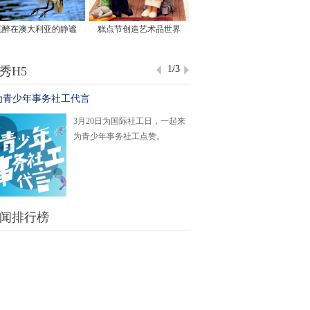
沉醉在澳大利亚的静谧
糕点节创造艺术品世界
1
/3
秀H5
为青少年事务社工代言
当当当！这就是最热门的专
3月20日为国际社工日，一起来
你是不
为青少年事务社工点赞。
今年两
相关的
闻排行榜