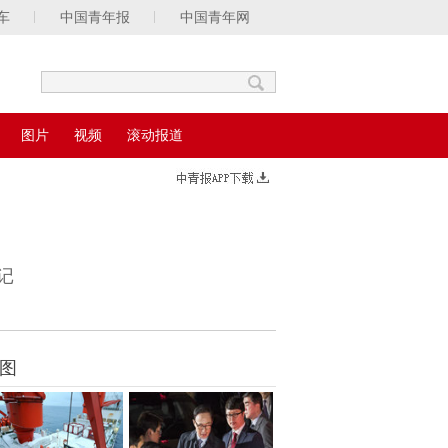
车
中国青年报
中国青年网
图片
视频
滚动报道
记
图