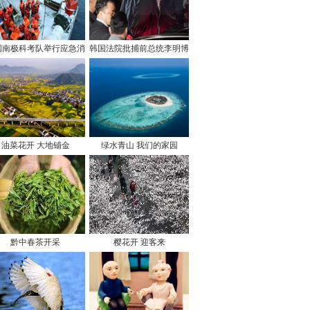
国南极科考队举行应急消
韩国法院批捕前总统李明博
防弃船演练
油菜花开 大地铺金
绿水青山 我们的家园
黔中春茶开采
樱花开 迎客来