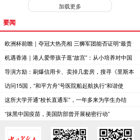
加载更多
要闻
欧洲杯前瞻｜夺冠大热亮相 三狮军团能否证明“最贵
的就是最好的”
机遇香港｜港人爱带孩子逛“故宫”：从小培养对中国
文化的兴趣很重要
导演方励：刷爆信用卡、卖掉几套房，搜寻《里斯本
丸沉没》真相
访问15国，“和平方舟”号医院船起航执行“和谐使
命-2024”任务
这所大学开通“校长直通车”，一年多来为学生办结
3000多条事项
“抹黑中国疫苗，美国防部曾开展秘密行动”