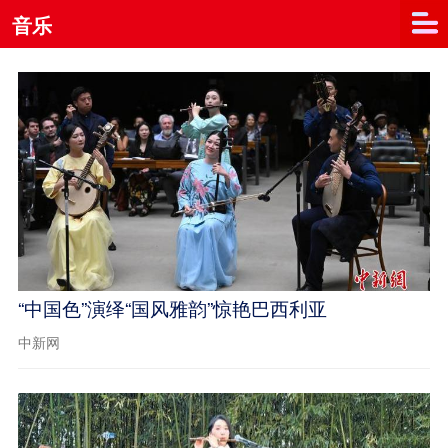
音乐
“中国色”演绎“国风雅韵”惊艳巴西利亚
中新网