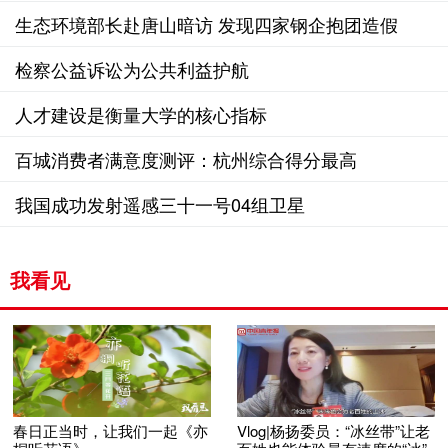
生态环境部长赴唐山暗访 发现四家钢企抱团造假
检察公益诉讼为公共利益护航
人才建设是衡量大学的核心指标
百城消费者满意度测评：杭州综合得分最高
我国成功发射遥感三十一号04组卫星
我看见
春日正当时，让我们一起《亦
Vlog|杨扬委员：“冰丝带”让老