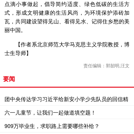
点滴小事做起，倡导简约适度、绿色低碳的生活方
式，形成文明健康的生活风尚，为环境保护添砖加
瓦，共同建设望得见山、看得见水、记得住乡愁的美
丽中国。
【作者系北京师范大学马克思主义学院教授，博
士生导师】
责任编辑：郭韶明,汪文
要闻
团中央传达学习习近平给新安小学少先队员的回信精
神
六一儿童节，让我们一起做道填空题！
909万毕业生，求职路上需要哪些补给？