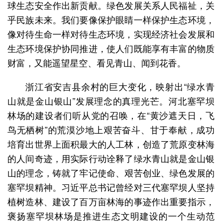
球生态安全作出新贡献。绿色发展关系人民福祉，关
乎民族未来。我们要像保护眼睛一样保护生态环境，
像对待生命一样对待生态环境，实现经济社会发展和
生态环境保护协同推进，使人们既能享有丰富的物质
财富，又能遥望星空、看见青山、闻到花香。
浙江省安吉县余村的巨大变化，映射出“绿水青
山就是金山银山”发展理念的真理光芒。河北塞罕坝
林场的建设者们听从党的召唤，在“黄沙遮天日，飞
鸟无栖树”的荒漠沙地上艰苦奋斗、甘于奉献，成功
培育出世界上面积最大的人工林，创造了荒原变林海
的人间奇迹，用实际行动诠释了绿水青山就是金山银
山的理念，铸就了牢记使命、艰苦创业、绿色发展的
塞罕坝精神。习近平总书记曾经对三代塞罕坝人坚持
植树造林、建设了百万亩林海的事迹作出重要指示，
褒扬塞罕坝林场是推进生态文明建设的一个生动范