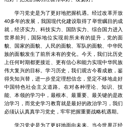
学习党史是为了更好地把握机遇。经过改革开放
40多年的发展，我国现代化建设取得了举世瞩目的成
就，经济实力、科技实力、国防实力、综合国力进入
世界前列，国际地位实现前所未有的提升，党的面
貌、国家的面貌、人民的面貌、军队的面貌、中华民
族的面貌发生了前所未有的变化。今天，我们比历史
上任何时期都更接近、更有信心和能力实现中华民族
伟大复兴的目标。学习历史，我们观古今看成败，鉴
得失知兴替，进一步坚定理想信念，坚定不移地走好
中国特色社会主义道路。在对各种理论、知识、技
能、本领的学习中，最根本、最重要、最关键的是政
治学习，而党史学习教育就是最好的政治学习，我们
必须认认真真学习党史，牢牢把握重要战略机遇期。
学习党史是为了更好地面向未来。当今世界正经