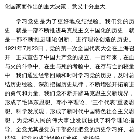
化国家而作出的重大决策，意义十分重大。
学习党史是为了更好地总结经验。我们党的历
史，就是一部不断推进马克思主义中国化的历史，就
是一部不断推进理论创新、进行理论创造的历史。
1921年7月23日，党的第一次全国代表大会在上海召
开，正式宣告了中国共产党的成立。一百年来，在血
与火的斗争中、在生与死的考验中、在存与亡的较量
中，我们通过经常回顾和时时学习党的历史，及时总
结历史经验、深刻把握历史规律，不断增强开拓前进
的勇气和力量。我们党不断开辟马克思主义新境界，
形成了毛泽东思想、邓小平理论、“三个代表”重要思
想、科学发展观，形成了新时代中国特色社会主义思
想，为党和人民的伟大事业发展提供了科学理论指
导。全党尤其是党员干部必须把党的历史学习好、总
结好，把党的成功经验传承好、发扬好。