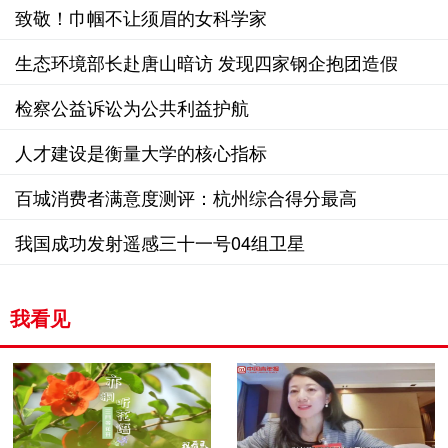
致敬！巾帼不让须眉的女科学家
生态环境部长赴唐山暗访 发现四家钢企抱团造假
检察公益诉讼为公共利益护航
人才建设是衡量大学的核心指标
百城消费者满意度测评：杭州综合得分最高
我国成功发射遥感三十一号04组卫星
我看见