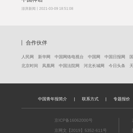
澎湃新闻
丨
2021-03-09 18:51:08
合作伙伴
人民网
新华网
中国网络电视台
中国网
中国日报网
北京时间
凤凰网
中国法院网
河北长城网
今日头条
儿童剧场走“新国潮”路线，杂技和现代舞混搭演
中国神话
中国青年报简介
|
联系方式
|
专题报价
澎湃新闻
丨
2021-03-09 18:51:08
京ICP备16062000号
京网文【2019】5352-611号