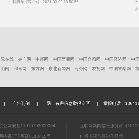
中国青年报客户端
丨
2021-03-09 18:50:56
封
国际在线
央广网
中新网
中国西藏网
中国台湾网
中国经济网
中
天山网
和讯网
东方网
东北新闻网
海外网
农视网
中国警察网
白沙溪三十六道堰为何受中小学生青睐
中国青年报客户端
丨
2021-03-09 18:50:56
|
广告刊例
|
网上有害信息举报专区
|
举报电话：136411
封
京公网安备11010102000004
互联网新闻信息服务许可101201
网络视听许可证0110415号
广播电视节目制作经营