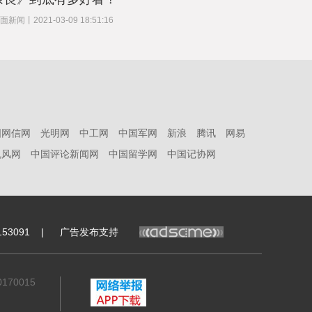
中国青年
面新闻
丨
2021-03-09 18:51:16
国网信网
光明网
中工网
中国军网
新浪
腾讯
网易
凯风网
中国评论新闻网
中国留学网
中国记协网
贾樟柯监制、张译无限喜爱，豆瓣7.8分的《又见
万物并
奈良》到底有多好看？
中国青年
53091
|
广告发布支持
面新闻
丨
2021-03-09 18:51:16
70015