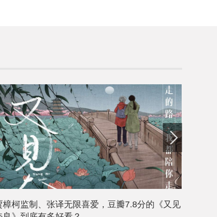
贾樟柯监制、张译无限喜爱，豆瓣7.8分的《又见
万物并
奈良》到底有多好看？