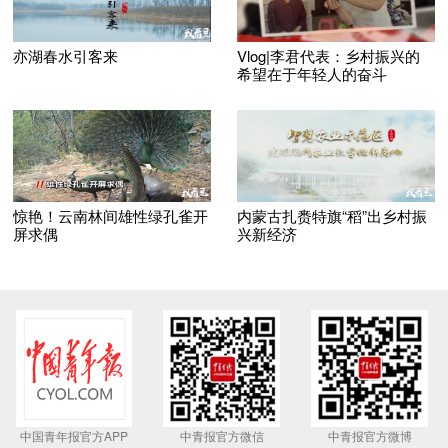
亦湖春水引客来
Vlog|李君代表：乡村振兴的
希望在于年轻人的奋斗
惊艳！云南林间雄性绿孔雀开
内蒙古扎赉特旗“稻”出乡村振
屏求偶
兴新经济
中国青年报官方APP
中青报官方微信
中青报官方微博