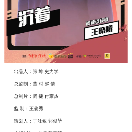
出品人：张 坤 史力学
总监制：董 时 赵 倩
总制片：闵 捷 付豪杰
监 制：王俊秀
策划人：丁汪敏 郭俊堃