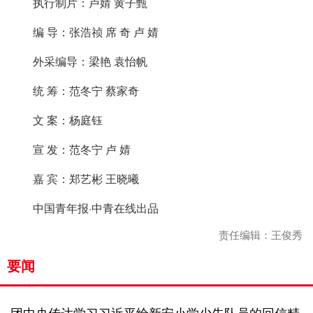
执行制片：卢婧 黄子甄
编 导：张浩祯 席 奇 卢 婧
外采编导：梁艳 袁怡帆
统 筹：范冬宁 蔡家奇
文 案：杨庭钰
宣 发：范冬宁 卢 婧
嘉 宾：郑艺彬 王晓曦
中国青年报·中青在线出品
责任编辑：王俊秀
要闻
团中央传达学习习近平给新安小学少先队员的回信精