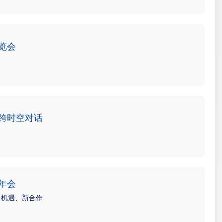
博览会
跨时空对话
年年会
新机遇、新合作
开学主“嚼”就是我