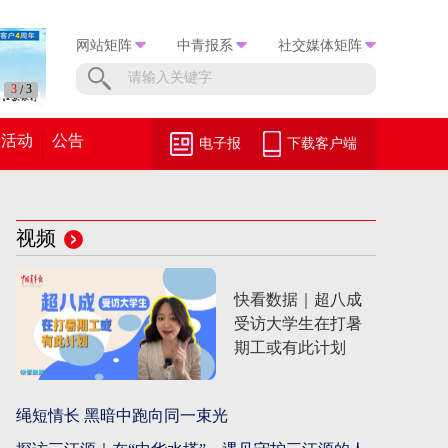
网站矩阵
中青报系
社交媒体矩阵
1
3
/
活动
公告
电子报
下载客户端
视频
快看数据｜超八成
受访大学生在打暑
期工或有此计划
绳短情长 黑暗中跑向同一束光