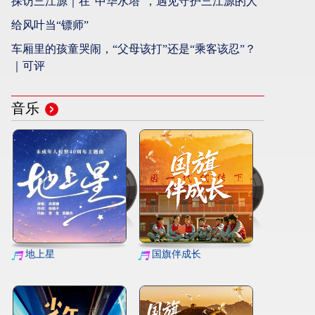
探访三江源｜在“中华水塔”，遇见守护三江源的人
给风叶当“镖师”
车厢里的孩童哭闹，“父母该打”还是“乘客该忍”？
｜可评
音乐
地上星
国旗伴成长