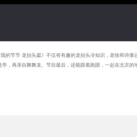
《我的节节·龙抬头篇》不仅有有趣的龙抬头冷知识，老徐和诗童还
百龙亭，再亲自舞舞龙。节目最后，还能跟着跑团，一起在北京的