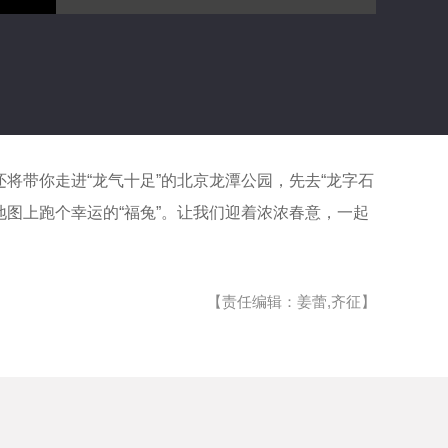
将带你走进“龙气十足”的北京龙潭公园，先去“龙字石
地图上跑个幸运的“福兔”。让我们迎着浓浓春意，一起
【责任编辑：姜蕾,齐征】