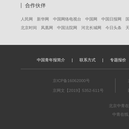
合作伙伴
人民网
新华网
中国网络电视台
中国网
中国日报网
北京时间
凤凰网
中国法院网
河北长城网
今日头条
中国青年报简介
|
联系方式
|
专题报价
京ICP备16062000号
京网文【2019】5352-611号
北京中青在
中青在线、