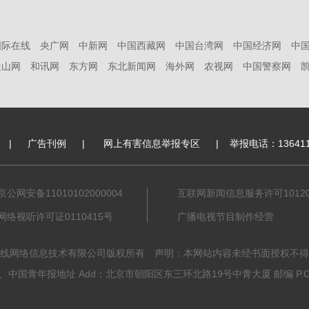
国际在线
央广网
中新网
中国西藏网
中国台湾网
中国经济网
中
天山网
和讯网
东方网
东北新闻网
海外网
农视网
中国警察网
|
广告刊例
|
网上有害信息举报专区
|
举报电话：136411
京公网安备11010102000004
互联网新闻信息服务许可101201
网络视听许可证0110415号
广播电视节目制作经营
线网络信息技术有限公司版权所有 声明：本网站内容未经书面授权不得
中国青年报地址 Add：北京市朝阳区东三环北路19号中青大厦 邮编 P.C. 