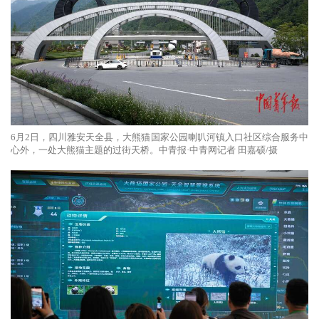
6月2日，四川雅安天全县，大熊猫国家公园喇叭河镇入口社区综合服务中
心外，一处大熊猫主题的过街天桥。中青报·中青网记者 田嘉硕/摄