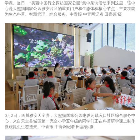
学课。当日，“美丽中国行之探访国家公园”集中采访活动来到这里，该中
心是大熊猫国家公园雅安片区的重要门户和生态体验核心节点，主要功能
为生态科普、智慧管理、综合服务。中青报·中青网记者 田嘉硕/摄
6月2日，四川雅安天全县，大熊猫国家公园喇叭河镇入口社区综合服务中
心，来自天全县城区第一完全小学五年级的同学们正在科普研学课上制作
微观昆虫生态造景。中青报·中青网记者 田嘉硕/摄