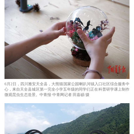
6月2日，四川雅安天全县，大熊猫国家公园喇叭河镇入口社区综合服务中
心，来自天全县城区第一完全小学五年级的同学们正在科普研学课上制作
微观昆虫生态造景。中青报·中青网记者 田嘉硕/摄