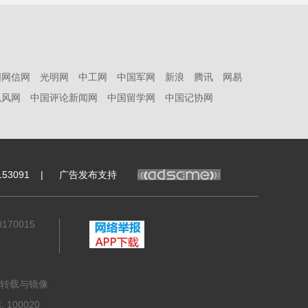
国网信网
光明网
中工网
中国军网
新浪
腾讯
网易
凯风网
中国评论新闻网
中国留学网
中国记协网
53091
|
广告发布支持
70015
转载与镜像
100020