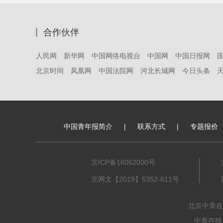
合作伙伴
人民网
新华网
中国网络电视台
中国网
中国日报网
北京时间
凤凰网
中国法院网
河北长城网
今日头条
中国青年报简介
|
联系方式
|
专题报价
京ICP备16062000号
京网文【2019】5352-611号
北京中青在
中青在线、