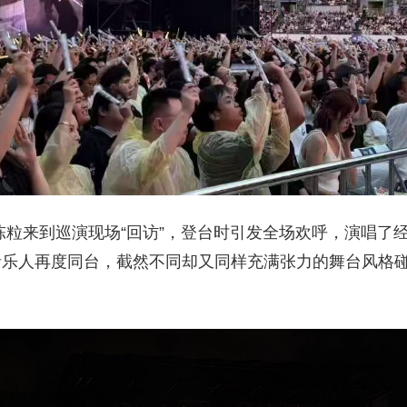
陈粒来到巡演现场“回访”，登台时引发全场欢呼，演唱了
位音乐人再度同台，截然不同却又同样充满张力的舞台风格