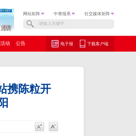
网站矩阵
中青报系
社交媒体矩阵
1
3
/
活动
公告
电子报
下载客户端
阳站携陈粒开
阳