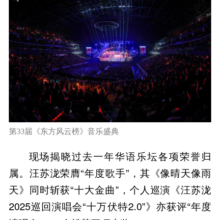
第33届《东方风云榜》音乐盛典
现场揭晓过去一年华语乐坛各项荣誉归
属。汪苏泷荣膺“年度歌手”，其《像晴天像雨
天》同时斩获“十大金曲”，个人巡演《汪苏泷
2025巡回演唱会“十万伏特2.0”》亦获评“年度