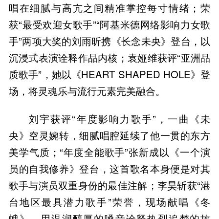
唱在细腻与高亢之间精准掌控每寸情绪；荣
获“最受欢迎女歌手”“阿基米德网络影响力女歌
手”两项大奖的刘雨昕携《长念未央》登台，以
沉浸式表演诠释作品内核；袁娅维获评“亚洲品
质歌手”，她以《HEART SHAPED HOLE》登
场，将灵魂乐与流行元素完美融合。
刘宇获评“年度影响力歌手”，一曲《未
央》空灵婉转，细腻唱腔延续了他一贯的东方
美学气质；“年度全能歌手”张新成以《一个演
员的自我修养》登台，这首歌名本身便是对其
歌手与演员双重身份的最佳注解；李昊斩获“港
台地区最具潜力歌手”荣誉，现场献唱《冬
蛾》，用温润醇厚的嗓音诠释热烈追梦的故