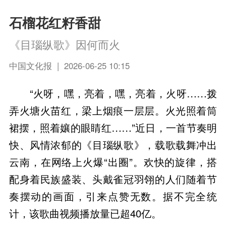
石榴花红籽香甜
《目瑙纵歌》因何而火
中国文化报 | 2026-06-25 10:15
“火呀，嘿，亮着，嘿，亮着，火呀……拨
弄火塘火苗红，梁上烟痕一层层。火光照着筒
裙摆，照着孃的眼睛红……”近日，一首节奏明
快、风情浓郁的《目瑙纵歌》，载歌载舞冲出
云南，在网络上火爆“出圈”。欢快的旋律，搭
配身着民族盛装、头戴雀冠羽翎的人们随着节
奏摆动的画面，引来点赞无数。据不完全统
计，该歌曲视频播放量已超40亿。