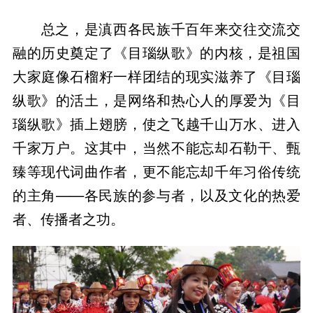
总之，是滇西各民族千百年来交往交流交
融的历史奠定了《目瑙纵歌》的内核，是祖国
大家庭像石榴籽一样团结的现实滋养了《目瑙
纵歌》的活土，是网络和热心人的厚爱为《目
瑙纵歌》插上翅膀，使之飞越千山万水、进入
千家万户。这其中，当然不能忘却石勒干、甄
臻等现代词曲作者，更不能忘却千年习俗传统
的主角——各民族的参与者，以及文化的热爱
者、传播者之功。