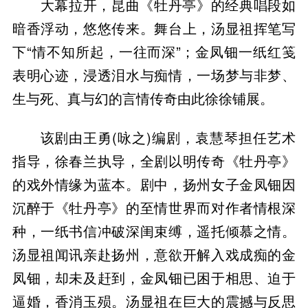
大幕拉开，昆曲《牡丹亭》的经典唱段如
暗香浮动，悠悠传来。舞台上，汤显祖挥笔写
下“情不知所起，一往而深”；金凤钿一纸红笺
表明心迹，浸透泪水与痴情，一场梦与非梦、
生与死、真与幻的言情传奇由此徐徐铺展。
该剧由王勇(咏之)编剧，袁慧琴担任艺术
指导，徐春兰执导，全剧以明传奇《牡丹亭》
的戏外情缘为蓝本。剧中，扬州女子金凤钿因
沉醉于《牡丹亭》的至情世界而对作者情根深
种，一纸书信冲破深闺束缚，遥托倾慕之情。
汤显祖闻讯亲赴扬州，意欲开解入戏成痴的金
凤钿，却未及赶到，金凤钿已困于相思、迫于
逼婚，香消玉殒。汤显祖在巨大的震撼与反思