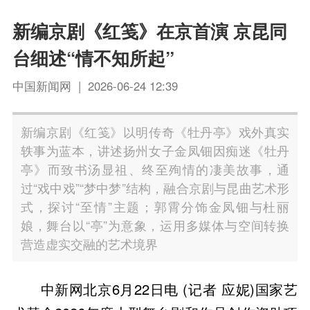
新编京剧《红笺》在京首演 京昆同
台细述“情不知所起”
中国新闻网 | 2026-06-24 12:39
新编京剧《红笺》以明传奇《牡丹亭》戏外真实
轶事为蓝本，讲述扬州女子金凤钿因痴迷《牡丹
亭》而致书汤显祖、终至殉情的凄美故事，通
过“戏中戏”“梦中梦”结构，融合京剧与昆曲艺术形
式，探讨“至情”主题；郭霄分饰金凤钿与杜丽
娘，舞台以“亭”为意象，运用多媒体与空间转换
营造虚实交融的艺术境界
中新网北京6月22日电 (记者 应妮)国家艺