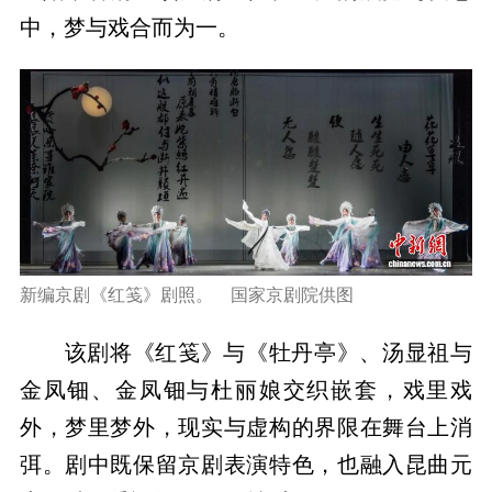
中，梦与戏合而为一。
新编京剧《红笺》剧照。 国家京剧院供图
该剧将《红笺》与《牡丹亭》、汤显祖与
金凤钿、金凤钿与杜丽娘交织嵌套，戏里戏
外，梦里梦外，现实与虚构的界限在舞台上消
弭。剧中既保留京剧表演特色，也融入昆曲元