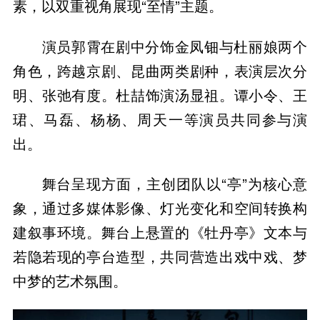
素，以双重视角展现“至情”主题。
演员郭霄在剧中分饰金凤钿与杜丽娘两个
角色，跨越京剧、昆曲两类剧种，表演层次分
明、张弛有度。杜喆饰演汤显祖。谭小令、王
珺、马磊、杨杨、周天一等演员共同参与演
出。
舞台呈现方面，主创团队以“亭”为核心意
象，通过多媒体影像、灯光变化和空间转换构
建叙事环境。舞台上悬置的《牡丹亭》文本与
若隐若现的亭台造型，共同营造出戏中戏、梦
中梦的艺术氛围。