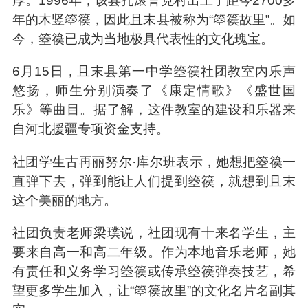
厚。1996年，该县扎滚鲁克村出土了距今2700多
年的木竖箜篌，因此且末县被称为“箜篌故里”。如
今，箜篌已成为当地极具代表性的文化瑰宝。
6月15日，且末县第一中学箜篌社团教室内乐声
悠扬，师生分别演奏了《康定情歌》《盛世国
乐》等曲目。据了解，这件教室的建设和乐器来
自河北援疆专项资金支持。
社团学生古再丽努尔·库尔班表示，她想把箜篌一
直弹下去，弹到能让人们提到箜篌，就想到且末
这个美丽的地方。
社团负责老师梁璞说，社团现有十来名学生，主
要来自高一和高二年级。作为本地音乐老师，她
有责任和义务学习箜篌或传承箜篌弹奏技艺，希
望更多学生加入，让“箜篌故里”的文化名片名副其