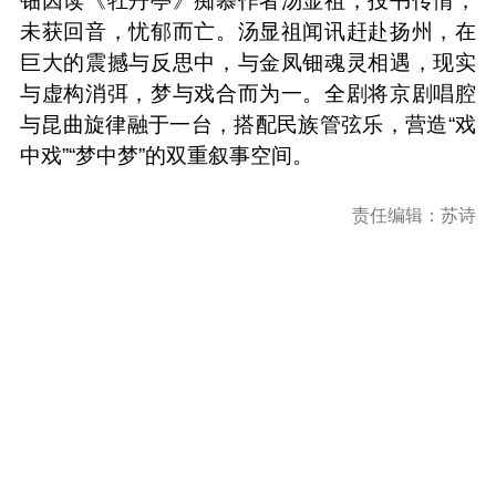
钿因读《牡丹亭》痴慕作者汤显祖，投书传情，
未获回音，忧郁而亡。汤显祖闻讯赶赴扬州，在
巨大的震撼与反思中，与金凤钿魂灵相遇，现实
与虚构消弭，梦与戏合而为一。全剧将京剧唱腔
与昆曲旋律融于一台，搭配民族管弦乐，营造“戏
中戏”“梦中梦”的双重叙事空间。
责任编辑：苏诗