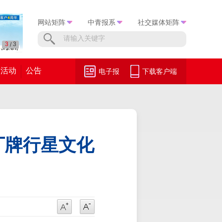
网站矩阵
中青报系
社交媒体矩阵
1
3
/
活动
公告
电子报
下载客户端
厂牌行星文化