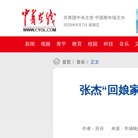
共青团中央主管 中国青年报主办
2026年8月7日 星期五
新闻
视频
青平
教育
校园
科技
音乐
首页
》
音乐
》
正文
张杰“回娘
作者：苏诗
来源：羊城晚