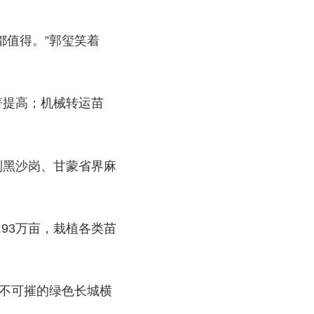
都值得。”郭玺笑着
著提高；机械转运苗
到黑沙岗、甘蒙省界麻
.93万亩，栽植各类苗
坚不可摧的绿色长城横