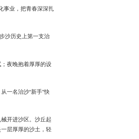
绿化事业，把青春深深扎
八步沙历史上第一支治
试；夜晚抱着厚厚的设
从一名治沙“新手”快
机械开进沙区。沙丘起
是一层厚厚的沙土，轻