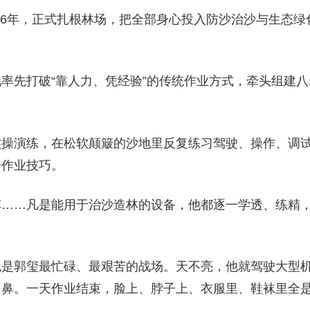
016年，正式扎根林场，把全部身心投入防沙治沙与生态
率先打破“靠人力、凭经验”的传统作业方式，牵头组建
实操演练，在松软颠簸的沙地里反复练习驾驶、操作、调
全作业技巧。
……凡是能用于治沙造林的设备，他都逐一学透、练精，
也是郭玺最忙碌、最艰苦的战场。天不亮，他就驾驶大型
口鼻。一天作业结束，脸上、脖子上、衣服里、鞋袜里全