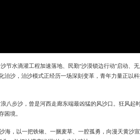
沙节水滴灌工程加速落地、民勤“沙漠锁边行动”启动、
能化治沙，治沙模式正经历一场深刻变革，青年力量正以
古浪八步沙，曾是河西走廊东端最凶猛的风沙口。狂风起
存困境。
挺进沙海，以一把铁锹、一捆麦草、一腔孤勇，向漫天黄沙