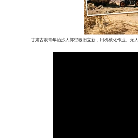
甘肃古浪青年治沙人郭玺破旧立新，用机械化作业、无