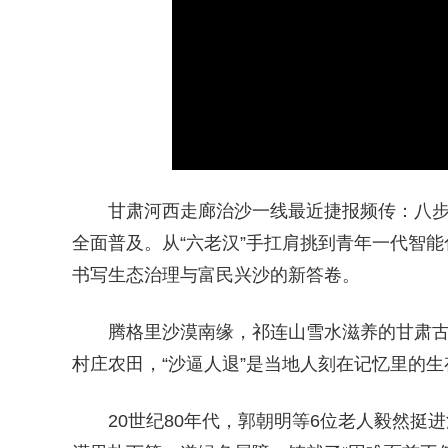
甘肃河西走廊治沙一线最近捷报频传：八步
全面普及。从“六老汉”手扛肩挑到青年一代智
书写生态治理与富民兴沙的新答卷。
腾格里沙漠南缘，祁连山雪水滋养的甘肃
村庄农田，“沙逼人退”是当地人刻在记忆里的生
20世纪80年代，郭朝明等6位老人毅然