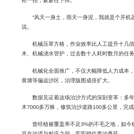
轻一拍，簌簌往下掉。
“风天一身土，雨天一身泥，我就是个开机
说。
机械压草方格，作业效率比人工提升十几
木、机械浇水管护，过去数十人耗时数月的任
机械化全面推广，不仅大幅降低人力成本
黄塘等偏远沙区，治理版图成倍扩大。
数据见证着这场治沙方式的深刻变革：多年来
木7000多万株，修筑治沙道路100多公里，完
曾经植被覆盖率不足3%的不毛之地，如今稳
亘在沙漠与村庄之间，牢牢锁住黄沙蔓延。