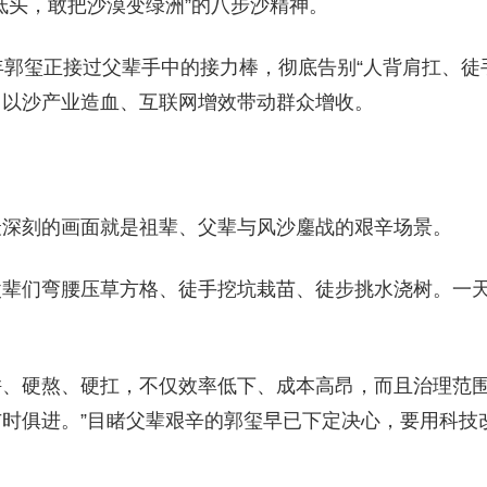
低头，敢把沙漠变绿洲”的八步沙精神。
年郭玺正接过父辈手中的接力棒，彻底告别“人背肩扛、徒
，以沙产业造血、互联网增效带动群众增收。
最深刻的画面就是祖辈、父辈与风沙鏖战的艰辛场景。
父辈们弯腰压草方格、徒手挖坑栽苗、徒步挑水浇树。一
、硬熬、硬扛，不仅效率低下、成本高昂，而且治理范围
时俱进。”目睹父辈艰辛的郭玺早已下定决心，要用科技