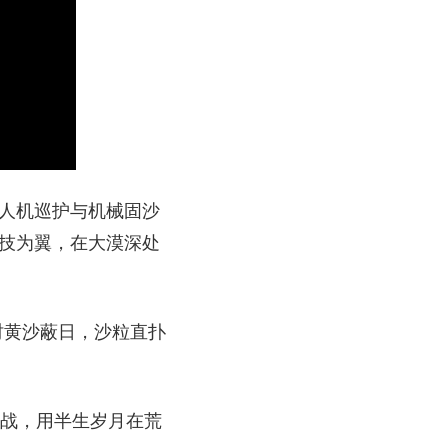
无人机巡护与机械固沙
科技为翼，在大漠深处
时黄沙蔽日，沙粒直扑
宣战，用半生岁月在荒