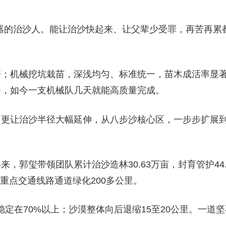
器的治沙人。能让治沙快起来、让父辈少受罪，再苦再累
倍；机械挖坑栽苗，深浅均匀、标准统一，苗木成活率显
务，如今一支机械队几天就能高质量完成。
，更让治沙半径大幅延伸，从八步沙核心区，一步步扩展
，郭玺带领团队累计治沙造林30.63万亩，封育管护44
成重点交通线路通道绿化200多公里。
定在70%以上；沙漠整体向后退缩15至20公里。一道