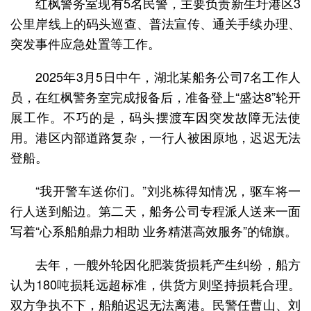
红枫警务室现有5名民警，主要负责新生圩港区3
公里岸线上的码头巡查、普法宣传、通关手续办理、
突发事件应急处置等工作。
2025年3月5日中午，湖北某船务公司7名工作人
员，在红枫警务室完成报备后，准备登上“盛达8”轮开
展工作。不巧的是，码头摆渡车因突发故障无法使
用。港区内部道路复杂，一行人被困原地，迟迟无法
登船。
“我开警车送你们。”刘兆栋得知情况，驱车将一
行人送到船边。第二天，船务公司专程派人送来一面
写着“心系船舶鼎力相助 业务精湛高效服务”的锦旗。
去年，一艘外轮因化肥装货损耗产生纠纷，船方
认为180吨损耗远超标准，供货方则坚持损耗合理。
双方争执不下，船舶迟迟无法离港。民警任曹山、刘