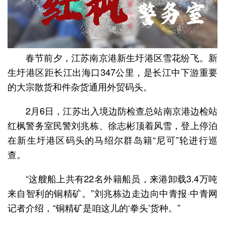
春节前夕，江苏南京港新生圩港区雪花纷飞。新
生圩港区距长江出海口347公里，是长江中下游重要
的大宗散货和件杂货通用外贸码头。
2月6日，江苏出入境边防检查总站南京港边检站
红枫警务室民警刘兆栋、徐志彬顶着风雪，登上停泊
在新生圩港区码头的马绍尔群岛籍“尼可”轮进行巡
查。
“这艘船上共有22名外籍船员，来港卸载3.4万吨
来自智利的铜精矿。”刘兆栋边走边向中青报·中青网
记者介绍，“铜精矿是咱这儿的‘拳头’货种。”