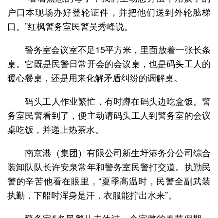
户口本现场办好登轮证件，并把他们送到外轮舷梯
口。”红枫警务室民警吴秀峰说。
警务室会议室不足15平方米，里面放着一张长条
桌。它既是民警日常开会的会议桌，也是码头工人的
暖心餐桌，还是用来化解矛盾纠纷的调解桌。
码头工人作业繁忙，有时蹲在码头边吃盒饭。警
务室民警看到了，便主动请码头工人到警务室的会议
桌吃饭，并递上热茶水。
南京港（集团）有限公司新生圩港务分公司综合
装卸队队长许安泉常年和警务室民警打交道。执勤民
警的辛苦他看在眼里，“夏季高温时，民警全副武装
执勤，下船时浑身是汗，衣服能拧出水来”。
警务室5名民警从未休过一个完整的春节假期。