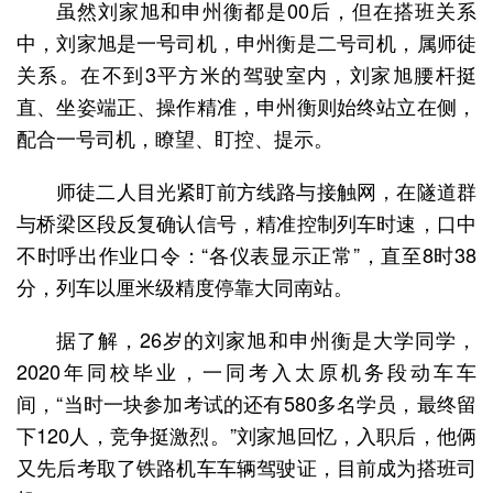
虽然刘家旭和申州衡都是00后，但在搭班关系
中，刘家旭是一号司机，申州衡是二号司机，属师徒
关系。在不到3平方米的驾驶室内，刘家旭腰杆挺
直、坐姿端正、操作精准，申州衡则始终站立在侧，
配合一号司机，瞭望、盯控、提示。
师徒二人目光紧盯前方线路与接触网，在隧道群
与桥梁区段反复确认信号，精准控制列车时速，口中
不时呼出作业口令：“各仪表显示正常”，直至8时38
分，列车以厘米级精度停靠大同南站。
据了解，26岁的刘家旭和申州衡是大学同学，
2020年同校毕业，一同考入太原机务段动车车
间，“当时一块参加考试的还有580多名学员，最终留
下120人，竞争挺激烈。”刘家旭回忆，入职后，他俩
又先后考取了铁路机车车辆驾驶证，目前成为搭班司