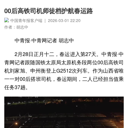
00后高铁司机师徒档护航春运路
中国青年报客户端 | 2026-03-01 22:20
作者：胡志中
中青报·中青网记者 胡志中
2月28日正月十二，春运进入第27天。中青报·中
青网记者跟随国铁太原局太原机务段两位00后高铁司
机刘家旭、申州衡登上G2512次列车。作为山西省唯
一一对00后搭班司机，春运期间，二人已经担当值乘
任务37趟。