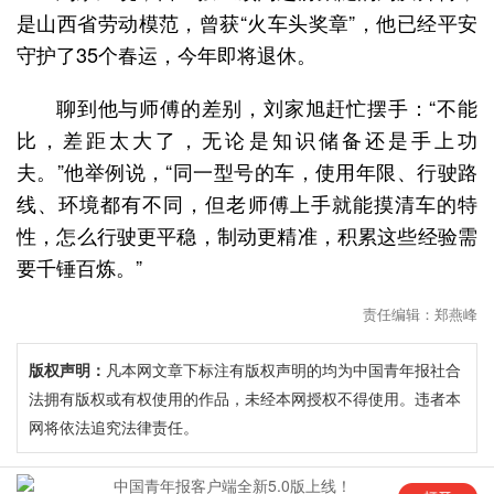
是山西省劳动模范，曾获“火车头奖章”，他已经平安
守护了35个春运，今年即将退休。
聊到他与师傅的差别，刘家旭赶忙摆手：“不能
比，差距太大了，无论是知识储备还是手上功
夫。”他举例说，“同一型号的车，使用年限、行驶路
线、环境都有不同，但老师傅上手就能摸清车的特
性，怎么行驶更平稳，制动更精准，积累这些经验需
要千锤百炼。”
责任编辑：郑燕峰
版权声明：
凡本网文章下标注有版权声明的均为中国青年报社合
法拥有版权或有权使用的作品，未经本网授权不得使用。违者本
网将依法追究法律责任。
年
中国青年报客户端全新5.0版上线！
“这是六