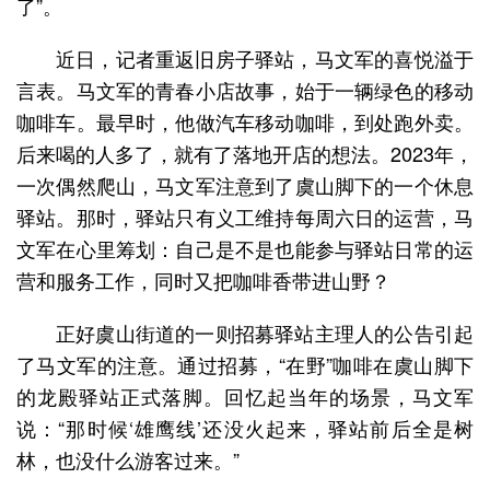
了”。
近日，记者重返旧房子驿站，马文军的喜悦溢于
言表。马文军的青春小店故事，始于一辆绿色的移动
咖啡车。最早时，他做汽车移动咖啡，到处跑外卖。
后来喝的人多了，就有了落地开店的想法。2023年，
一次偶然爬山，马文军注意到了虞山脚下的一个休息
驿站。那时，驿站只有义工维持每周六日的运营，马
文军在心里筹划：自己是不是也能参与驿站日常的运
营和服务工作，同时又把咖啡香带进山野？
正好虞山街道的一则招募驿站主理人的公告引起
了马文军的注意。通过招募，“在野”咖啡在虞山脚下
的龙殿驿站正式落脚。回忆起当年的场景，马文军
说：“那时候‘雄鹰线’还没火起来，驿站前后全是树
林，也没什么游客过来。”