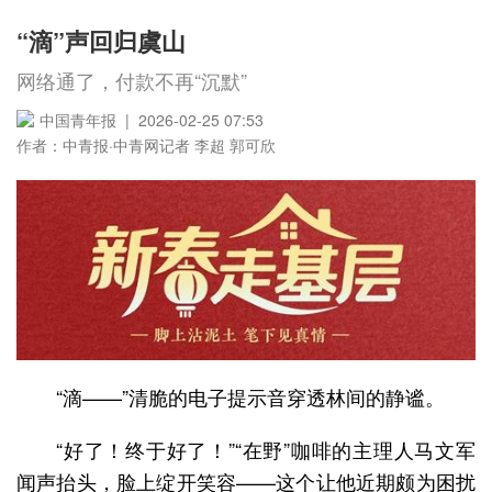
“滴”声回归虞山
网络通了，付款不再“沉默”
中国青年报 | 2026-02-25 07:53
作者：中青报·中青网记者 李超 郭可欣
“滴——”清脆的电子提示音穿透林间的静谧。
“好了！终于好了！”“在野”咖啡的主理人马文军
闻声抬头，脸上绽开笑容——这个让他近期颇为困扰