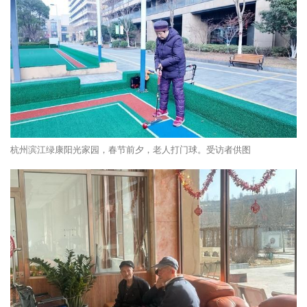
杭州滨江绿康阳光家园，春节前夕，老人打门球。受访者供图