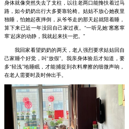
身体就像突然失去了支柱，以往老两口能搀扶着过马
路，如今奶奶出行大多要靠轮椅。姑姑不放心她夜里
独睡，怕她起夜摔倒，从爷爷走的那天起就陪着睡，
算下来已近一年没回自己家过夜。“一听见她‘窸窸窣
窣’起床的动静，我就起来扶一把。”
我回家看望奶奶的两天，老人强烈要求姑姑回自
己家睡个好觉，叫“放假”。我亲身体验后才知道，要
多“轻浅”地睡眠，才能捕捉到衣料摩擦的细微声响，
在老人需要时及时伸出手。