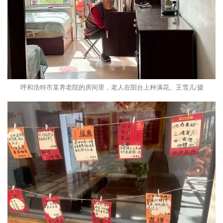
呼和浩特市某养老院的房间里，老人在阳台上种满花。王雪儿/摄