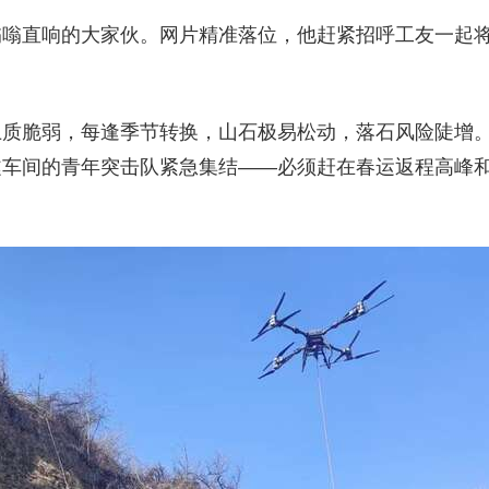
嗡嗡直响的大家伙。网片精准落位，他赶紧招呼工友一起
土质脆弱，每逢季节转换，山石极易松动，落石风险陡增
隧车间的青年突击队紧急集结——必须赶在春运返程高峰