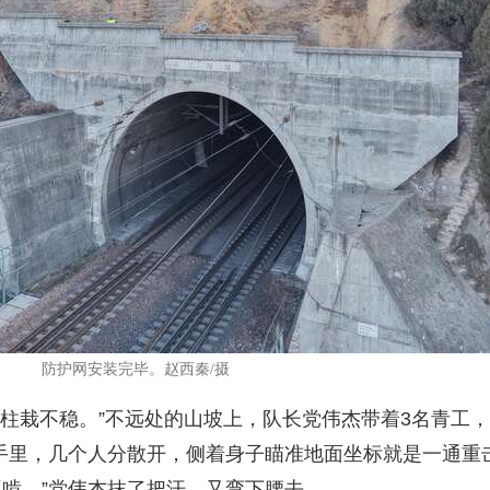
防护网安装完毕。赵西秦/摄
立柱栽不稳。”不远处的山坡上，队长党伟杰带着3名青工，
手里，几个人分散开，侧着身子瞄准地面坐标就是一通重
啃。”党伟杰抹了把汗，又弯下腰去。