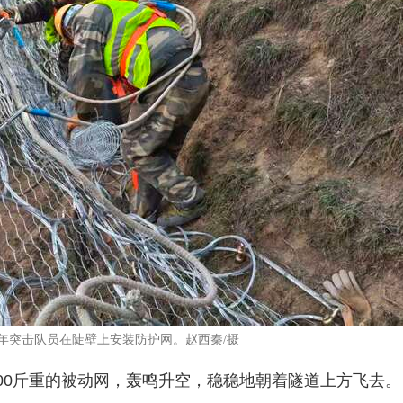
年突击队员在陡壁上安装防护网。赵西秦/摄
00斤重的被动网，轰鸣升空，稳稳地朝着隧道上方飞去。