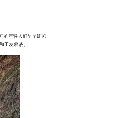
间的年轻人们早早绷紧
边和工友攀谈。