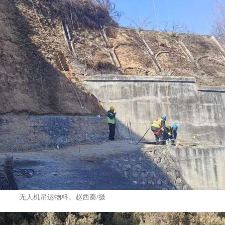
无人机吊运物料。赵西秦/摄