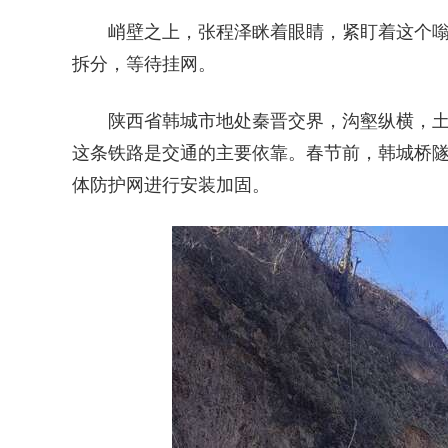
峭壁之上，张程泽眯着眼睛，紧盯着这个
拆分，等待挂网。
陕西省韩城市地处秦晋交界，沟壑纵横，
这条铁路是交通的主要依靠。春节前，韩城桥
体防护网进行安装加固。