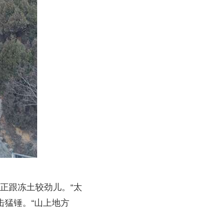
正跟冻土较劲儿。“太
击猛锤。“山上地方