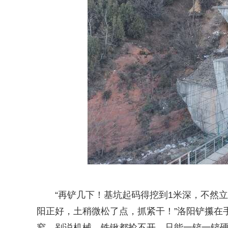
“再铲几下！基坑起码得挖到1米深，不然
阳正好，土稍微松了点，抓紧干！”洛阳铲攥在
窄，别说机械，铁锹都抡不开，只能一铲一铲硬