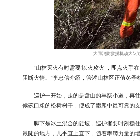
大同消防救援机动大队岢
“山林灭火有时需要‘以火攻火’，即点火
阻断火情。”李忠信介绍，管涔山林区正值冬季
巡护一开始，走的是盘山的羊肠小道，再往
候碗口粗的松树树干，便成了攀爬中最可靠的
脚下是冰土混合的陡坡，巡护者要时刻稳
最陡的地方，几乎直上直下，随着攀爬力量的