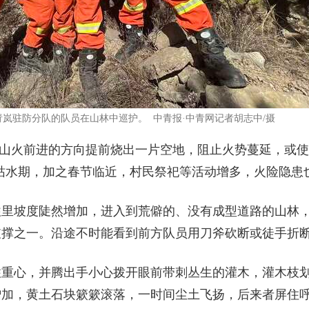
岚驻防分队的队员在山林中巡护。 中青报·中青网记者胡志中/摄
手在山火前进的方向提前烧出一片空地，阻止火势蔓延，或
枯水期，加之春节临近，村民祭祀等活动增多，火险隐患
里坡度陡然增加，进入到荒僻的、没有成型道路的山林，
支撑之一。沿途不时能看到前方队员用刀斧砍断或徒手折
住重心，并腾出手小心拨开眼前带刺丛生的灌木，灌木枝
增加，黄土石块簌簌滚落，一时间尘土飞扬，后来者屏住