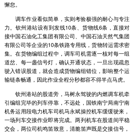
懈怠。
调车作业看似简单，实则考验极强的耐心与专注
力。钦州港站设有到发线10条、货物线6条，直接对
接中国石油化工集团有限公司、中国石油天然气集团
有限公司等企业的10条铁路专用线，货物转运需求密
集。在货物编组过程中，调车司机需逐一核对每一组
道岔、每一盏信号灯，确认开通状态，一旦出现疏忽
驶入错误股道，就会造成货物编组错位，影响整个运
输链条畅通，因此作业全程分秒都容不得半点马虎。
钦州港站的股道旁，马树永驾驶的内燃调车机牵
引编组完毕的列车停靠，不远处，国铁南宁局南宁南
机务运用段电力机车司机马永斌操控机车缓缓驶来，
一场列车交接作业即将完成。两列机车在股道间平稳
交会，两位司机鸣笛致意，清脆笛声既是交接信号，