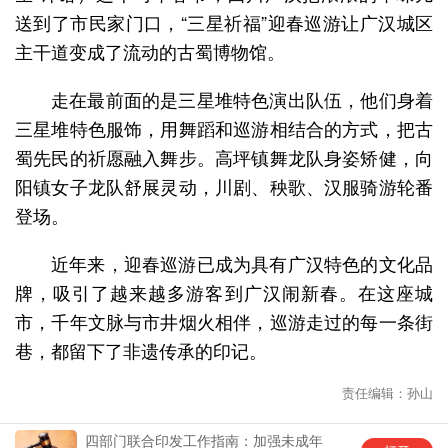
送到了市民家门口，“三星祈福”迎春巡游让广汉城区
主干道变成了流动的古蜀博物馆。
走在最前面的是三星堆特色演出队伍，他们身着
三星堆特色服饰，用舞蹈和巡游相结合的方式，把古
蜀先民的祈愿融入舞步。高坪镇舞龙队身姿矫健，向
阳镇女子龙队舒展灵动，川剧、秧歌、汉服骑游轮番
登场。
近年来，迎春巡游已成为具有广汉特色的文化品
牌，吸引了越来越多游客到广汉闹新春。在这座城
市，千年文脉与市井烟火相伴，巡游走过的每一条街
巷，都留下了非遗传承的印记。
责任编辑：孙山
四部门联合印发工作指南：加强未成年
中国