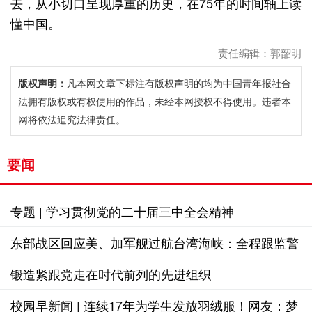
去，从小切口呈现厚重的历史，在75年的时间轴上读
懂中国。
责任编辑：郭韶明
版权声明：
凡本网文章下标注有版权声明的均为中国青年报社合
法拥有版权或有权使用的作品，未经本网授权不得使用。违者本
网将依法追究法律责任。
要闻
专题 | 学习贯彻党的二十届三中全会精神
东部战区回应美、加军舰过航台湾海峡：全程跟监警
戒，依法依规处置
锻造紧跟党走在时代前列的先进组织
校园早新闻 | 连续17年为学生发放羽绒服！网友：梦