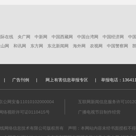
国际在线
央广网
中新网
中国西藏网
中国台湾网
中国经济网
中
天山网
和讯网
东方网
东北新闻网
海外网
农视网
中国警察网
|
广告刊例
|
网上有害信息举报专区
|
举报电话：136411
京公网安备11010102000004
互联网新闻信息服务许可101201
网络视听许可证0110415号
广播电视节目制作经营
线网络信息技术有限公司版权所有 声明：本网站内容未经书面授权不得