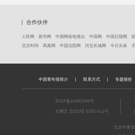
合作伙伴
人民网
新华网
中国网络电视台
中国网
中国日报网
北京时间
凤凰网
中国法院网
河北长城网
今日头条
中国青年报简介
|
联系方式
|
专题报价
京ICP备16062000号
京网文【2019】5352-611号
北京中青在