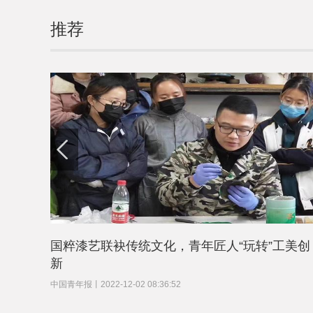
推荐
国粹漆艺联袂传统文化，青年匠人“玩转”工美创
新
中国青年报
丨
2022-12-02 08:36:52