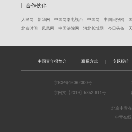
合作伙伴
人民网
新华网
中国网络电视台
中国网
中国日报网
北京时间
凤凰网
中国法院网
河北长城网
今日头条
中国青年报简介
|
联系方式
|
专题报价
京ICP备16062000号
京网文【2019】5352-611号
北京中青在
中青在线、