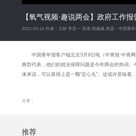
【氧气视频·趣说两会】政府工作报
2022-03-10
作者：王林 李若一 宋潞 闵威威
来源：中国青年
中国青年报客户端北京3月9日电（中青报·中青
典型代表，他们的就业保障问题是今年两会的热词。
体来说，可以算得上是一颗“定心丸”。这或许意味着
分享：
推荐