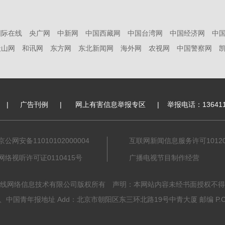
国际在线
央广网
中新网
中国西藏网
中国台湾网
中国经济网
中
天山网
和讯网
东方网
东北新闻网
海外网
农视网
中国警察网
|
广告刊例
|
网上有害信息举报专区
|
举报电话：136411
京公网安备11010102000004
互联网新闻信息服务许可101201
网络视听许可证0110415号
广播电视节目制作经营
线网络信息技术有限公司版权所有 声明：本网站内容未经书面授权不得
中国青年报地址 Add：北京市朝阳区东三环北路19号中青大厦 邮编 P.C. 