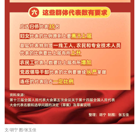
文/胡宁 图/张玉佳