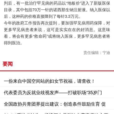
判后，有一批治疗罕见病的药品以“地板价”进入了新版医保
目录，其中包括70万一针的诺西那生钠注射液。纳入医保以
后，这种药的价格直接降到了每针3.3万元。
今年的政府工作报告再次提到，要加强罕见病用药保障，对
更多罕见病患者来说，这可是实实在在的好消息。这意味
着，将会有更多“救命药”或将纳入医保，更多罕见病患者将
得到医治。
责任编辑：宁迪
要闻
一份来自中国空间站的妇女节祝福，请查收！
代表委员为反就业歧视发声——打破职场“35岁门
槛”成两会“热词”
全国政协共青团界提出建议：创造条件鼓励生育 促