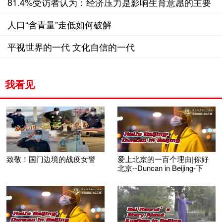
进人口均衡可持续发展
81.4%受访者认为：经济压力是影响生育意愿的主要
因素
人口“含青量”走低如何破解
平视世界的一代 文化自信的一代
我看见
致敬！国门边境的战疫女警
爱上北京的一百个理由|你好
北京--Duncan in Beijing-下