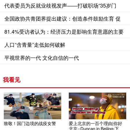
代表委员为反就业歧视发声——打破职场“35岁门
槛”成两会“热词”
全国政协共青团界提出建议：创造条件鼓励生育 促
进人口均衡可持续发展
81.4%受访者认为：经济压力是影响生育意愿的主要
因素
人口“含青量”走低如何破解
平视世界的一代 文化自信的一代
我看见
致敬！国门边境的战疫女警
爱上北京的一百个理由|你好
北京--Duncan in Beijing-下