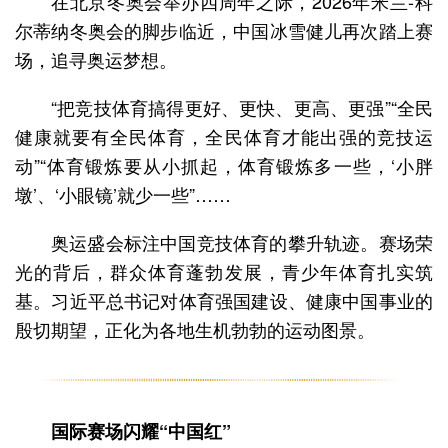
在北京冬奥会举办四周年之际，2026年米兰-科
尔蒂纳冬奥会的脚步临近，中国冰雪健儿再次踏上赛
场，追寻奥运梦想。
“把竞技体育搞得更好、更快、更高、更强”“全民
健康就要有全民体育，全民体育才能出强的竞技运
动”“体育锻炼要从小抓起，体育锻炼多一些，‘小胖
墩’、‘小眼镜’就少一些”……
奥运盛会标注中国竞技体育的攀升轨迹。赛场荣
光的背后，群众体育蓬勃发展，青少年体育扎实筑
基。习近平总书记对体育强国建设、健康中国事业的
殷切期望，正化为各地生机勃勃的运动图景。
国际赛场闪耀“中国红”