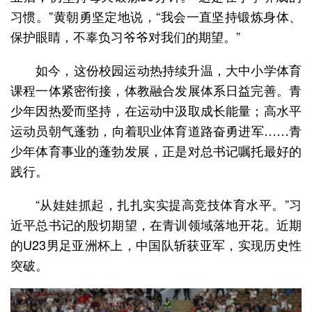
习惯。”黄朝勇坚定地说，“我会一直坚持锻炼身体、
保护眼睛，不辜负习爷爷对我们的期望。”
如今，这份校园运动热持续升温，大中小学体育
课程一体紧密衔接，体教融合发展体系日益完善。青
少年因热爱而坚持，在运动中汲取成长能量；高水平
运动员朝气蓬勃，向着职业体育道路奋勇进军……青
少年体育事业的蓬勃发展，正是对总书记嘱托最好的
践行。
“从娃娃抓起，扎扎实实提高竞技体育水平。”习
近平总书记的殷切期望，在青训领域落地开花。近期
的U23男足亚洲杯上，中国队斩获亚军，实现历史性
突破。