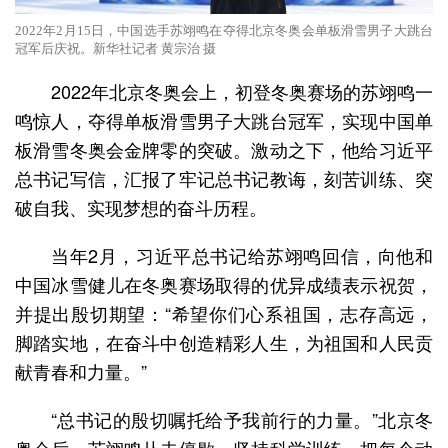
2022年2月15日，中国选手苏翊鸣在夺得北京冬奥会单板滑雪男子大跳台
冠军后庆祝。新华社记者 黄宗治 摄
2022年北京冬奥会上，初登冬奥赛场的苏翊鸣一
鸣惊人，夺得单板滑雪男子大跳台冠军，实现中国单
板滑雪冬奥会金牌零的突破。激动之下，他给习近平
总书记写信，汇报了牢记总书记教诲，刻苦训练、突
破自我、实现梦想的奋斗历程。
当年2月，习近平总书记给苏翊鸣回信，向他和
中国冰雪健儿在冬奥赛场取得的优异成绩表示祝贺，
并提出殷切期望：“希望你们心系祖国，志存高远，
脚踏实地，在奋斗中创造精彩人生，为祖国和人民贡
献青春和力量。”
“总书记的殷切嘱托给予我前行的力量。”北京冬