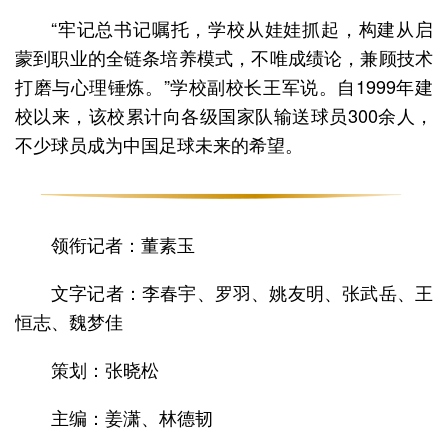
“牢记总书记嘱托，学校从娃娃抓起，构建从启
蒙到职业的全链条培养模式，不唯成绩论，兼顾技术
打磨与心理锤炼。”学校副校长王军说。自1999年建
校以来，该校累计向各级国家队输送球员300余人，
不少球员成为中国足球未来的希望。
领衔记者：董素玉
文字记者：李春宇、罗羽、姚友明、张武岳、王
恒志、魏梦佳
策划：张晓松
主编：姜潇、林德韧