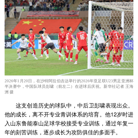
2026年1月20日，在沙特阿拉伯吉达举行的2026年亚足联U23男足亚洲杯
半决赛中，中国队球员彭啸（前左二）在进球后庆祝。新华社记者 王海
洲 摄
这支创造历史的球队中，中后卫彭啸表现出众。
他的成长，离不开专业青训体系的培育。他12岁时进
入山东鲁能泰山足球学校接受专业训练，通过年复一
年的刻苦训练，逐步成长为攻防俱佳的多面手。