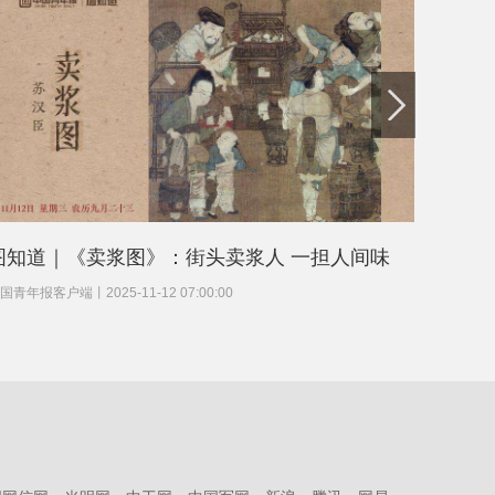
美财长：若政府“停
摆”继续 美第四季度
GDP增速砍半
出国留学，未来会有
哪些变化
图知道｜《卖浆图》：街头卖浆人 一担人间味
西北Z
国青年报客户端
丨
2025-11-12 07:00:00
中国青年