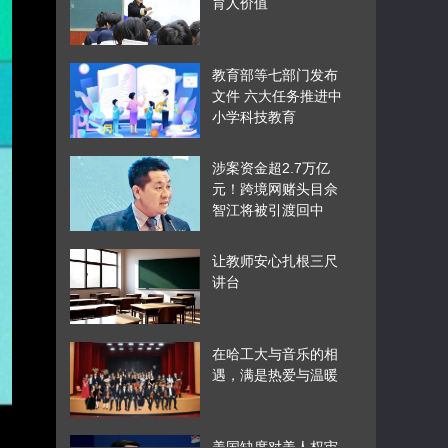
育人价值
教育部等七部门发布
文件 六大任务推进中
小学科技教育
涉案资金超2.7万亿
元！跨境网赌头目佘
智江将被引渡回中
国，曾参与KK园区投
资
让教师安心扎根三尺
讲台
在哈工大与音乐的相
遇，满是热爱与温暖
美国缺席对美人权审