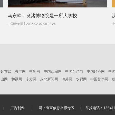
马东峰：良渚博物院是一所大学校
中国青年报
丨
2025-02-07 08:23:26
中
国际在线
央广网
中新网
中国西藏网
中国台湾网
中国经济网
中
天山网
和讯网
东方网
东北新闻网
海外网
农视网
中国警察网
|
广告刊例
|
网上有害信息举报专区
|
举报电话：136411