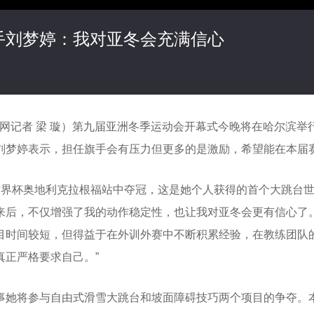
手刘梦婷：我对亚冬会充满信心
青网记者 梁 璇）第九届亚洲冬季运动会开幕式今晚将在哈尔滨举
刘梦婷表示，担任旗手会有压力但更多的是激励，希望能在本届
世界杯奥地利克拉根福站中夺冠，这是她个人获得的首个大跳台世
来后，不仅增强了我的动作稳定性，也让我对亚冬会更有信心了。
目时间较短，但得益于在外训外赛中不断积累经验，在教练团队
正严格要求自己。”
事她将参与自由式滑雪大跳台和坡面障碍技巧两个项目的争夺。