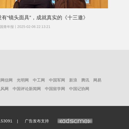
没有“镜头面具”，成就真实的《十三邀》
蔡皋：
国青年报
丨
2025-02-06 22:13:21
中国青年
国网信网
光明网
中工网
中国军网
新浪
腾讯
网易
凯风网
中国评论新闻网
中国留学网
中国记协网
53091
|
广告发布支持