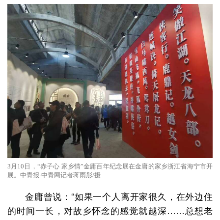
3月10日，“赤子心 家乡情”金庸百年纪念展在金庸的家乡浙江省海宁市开
展。中青报·中青网记者蒋雨彤/摄
金庸曾说：“如果一个人离开家很久，在外边住
的时间一长，对故乡怀念的感觉就越深……总想老