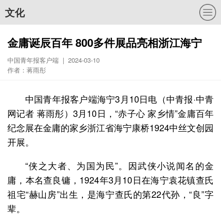
文化
金庸诞辰百年 800多件展品亮相浙江海宁
中国青年报客户端 | 2024-03-10
作者：蒋雨彤
中国青年报客户端海宁3月10日电（中青报·中青
网记者 蒋雨彤）3月10日，“赤子心 家乡情”金庸百年
纪念展在金庸的家乡浙江省海宁康桥1924中丝文创园
开展。
“侠之大者、为国为民”。因武侠小说闻名的金
庸，本名查良镛，1924年3月10日在海宁袁花镇查氏
祖宅“赫山房”出生，是海宁查氏的第22代孙，“良”字
辈。