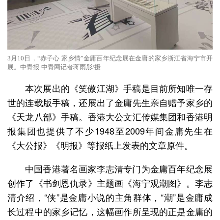
3月10日，“赤子心 家乡情”金庸百年纪念展在金庸的家乡浙江省海宁市开
展。中青报·中青网记者蒋雨彤/摄
本次展出的《笑傲江湖》手稿是目前所知唯一存
世的连载版手稿，还展出了金庸先生亲自赠予家乡的
《天龙八部》手稿。香港大公文汇传媒集团和香港明
报集团也提供了不少1948至2009年间金庸先生在
《大公报》《明报》等报纸上发表的文章原件。
中国香港著名画家李志清专门为金庸百年纪念展
创作了《书剑恩仇录》主题画《海宁观潮图》。李志
清介绍，“侠”是金庸小说的主角群体，“潮”是金庸成
长过程中的家乡记忆，这幅画作所呈现的正是金庸的