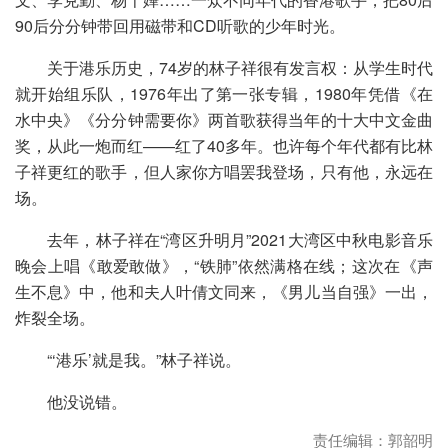
90后分分钟带回用磁带和CD听歌的少年时光。
关于港乐历史，74岁的林子祥很有发言权：从学生时代
就开始组乐队，1976年出了第一张专辑，1980年凭借《在
水中央》《分分钟需要你》两首歌获得当年的十大中文金曲
奖，从此一炮而红——红了40多年。也许每个年代都有比林
子祥更红的歌手，但人家你方唱罢我登场，只有他，永远在
场。
去年，林子祥在“湾区升明月”2021大湾区中秋电影音乐
晚会上唱《敢爱敢做》，“铁肺”依然满格在线；这次在《声
生不息》中，他和夫人叶倩文同来，《男儿当自强》一出，
炸裂全场。
“‘港乐’就是我。”林子祥说。
他没说错。
责任编辑：郭韶明