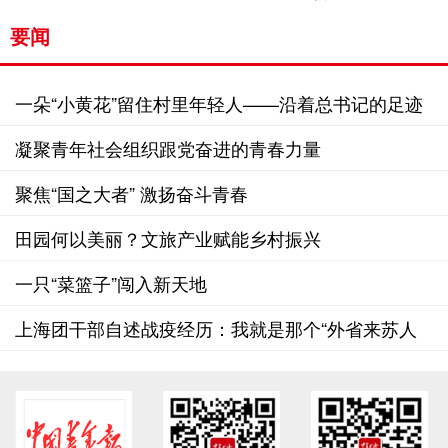
要闻
一朵“小黄花”留住村里年轻人——沿着总书记的足迹
之山西篇
凝聚青年社会组织跟党奋进的青春力量
聚焦“国之大者” 激扬奋斗青春
田园何以美丽？文旅产业赋能乡村振兴
一只“菜篮子”闯入新天地
上海团干部自述战疫经历：我就是那个“外省来苏人
员”