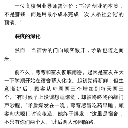
一位高校创业导师曾评价：“宿舍创业的本质，
不是赚钱，而是用最小成本完成一次‘人格社会化’的
预演。”
裂痕的深化
然而，当宿舍的门向顾客敞开，矛盾也随之而
来。
前不久，弯弯和室友彻底闹掰。起因是室友在大
一下学期开始在宿舍帮人化妆。起初觉得新鲜，但生
意渐好后，顾客从每周两三个增加到每天两三
个。“有时候早上没课想睡懒觉，却被咚咚咚的敲门
声吵醒。”矛盾爆发在一晚，弯弯感冒吃药早睡，顾
客却大嗓门讨论妆造。她终于爆发：“这里是宿舍，
不只有你们两个人。”此后两人形同陌路。