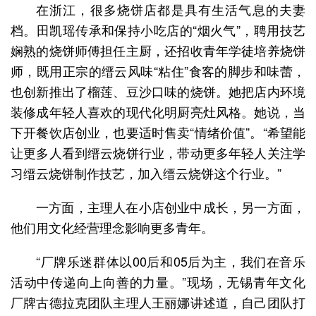
在浙江，很多烧饼店都是具有生活气息的夫妻
档。田凯瑶传承和保持小吃店的“烟火气”，聘用技艺
娴熟的烧饼师傅担任主厨，还招收青年学徒培养烧饼
师，既用正宗的缙云风味“粘住”食客的脚步和味蕾，
也创新推出了榴莲、豆沙口味的烧饼。她把店内环境
装修成年轻人喜欢的现代化明厨亮灶风格。她说，当
下开餐饮店创业，也要适时售卖“情绪价值”。“希望能
让更多人看到缙云烧饼行业，带动更多年轻人关注学
习缙云烧饼制作技艺，加入缙云烧饼这个行业。”
一方面，主理人在小店创业中成长，另一方面，
他们用文化经营理念影响更多青年。
“厂牌乐迷群体以00后和05后为主，我们在音乐
活动中传递向上向善的力量。”现场，无锡青年文化
厂牌古德拉克团队主理人王丽娜讲述道，自己团队打