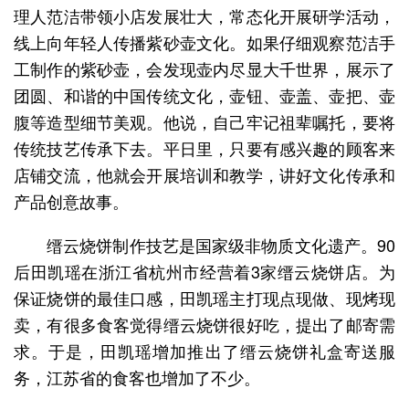
理人范洁带领小店发展壮大，常态化开展研学活动，
线上向年轻人传播紫砂壶文化。如果仔细观察范洁手
工制作的紫砂壶，会发现壶内尽显大千世界，展示了
团圆、和谐的中国传统文化，壶钮、壶盖、壶把、壶
腹等造型细节美观。他说，自己牢记祖辈嘱托，要将
传统技艺传承下去。平日里，只要有感兴趣的顾客来
店铺交流，他就会开展培训和教学，讲好文化传承和
产品创意故事。
缙云烧饼制作技艺是国家级非物质文化遗产。90
后田凯瑶在浙江省杭州市经营着3家缙云烧饼店。为
保证烧饼的最佳口感，田凯瑶主打现点现做、现烤现
卖，有很多食客觉得缙云烧饼很好吃，提出了邮寄需
求。于是，田凯瑶增加推出了缙云烧饼礼盒寄送服
务，江苏省的食客也增加了不少。