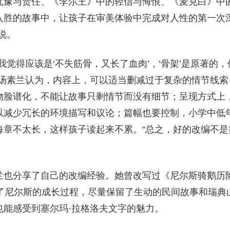
犹豫与责任、《李尔王》中的轻信与悔恨、《麦克白》中的
入胜的故事中，让孩子在审美体验中完成对人性的第一次
说。
我觉得应该是‘不失筋骨，又长了血肉’，‘骨架’是原著的
，汤素兰认为，内容上，可以适当删减过于复杂的情节线索
物脸谱化，不能让故事只剩情节而没有细节；呈现方式上
以减少冗长的环境描写和议论；篇幅也要控制，小学中低
每章不太长，这样孩子读起来不累。“总之，好的改编不是
兰也分享了自己的改编经验。她曾改写过《尼尔斯骑鹅历
出了尼尔斯的成长过程，尽量保留了生动的民间故事和瑞典
也能感受到塞尔玛·拉格洛夫文字的魅力。