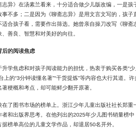
斋志异》在汤素兰看来，十分适合做少儿版改编，一是孩
故事不多；二是因为《聊斋志异》是用文言文写的，孩子
不适合孩子看，需要作出筛选。她曾亲自操刀改写《聊斋
象、善良、智慧和对美好的向往。
背后的阅读焦虑
升学焦虑和对孩子阅读能力的担忧，热衷于购买各类“少儿
台上的“3分钟读懂名著”“干货提炼”等内容也大行其道。
名著梗概和考点，却可能鲜少翻开原著。
映在了图书市场的榜单上。浙江少年儿童出版社社长郑重
者和出版界思考。在他列出的2025年少儿图书销量榜
占据榜单高位的儿童文学作品，却退居50名开外。