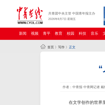
共青团中央主管 中国青年报主办
2026年8月7日 星期五
新闻
视频
青平
教育
校园
科技
音乐
首页
》
写作
》
正文
作者：中青报·中青网记者 戴
在文学创作的世界