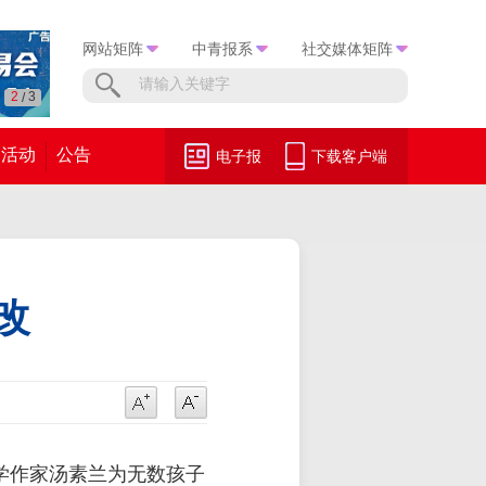
网站矩阵
中青报系
社交媒体矩阵
3
3
/
活动
公告
电子报
下载客户端
改
学作家汤素兰为无数孩子