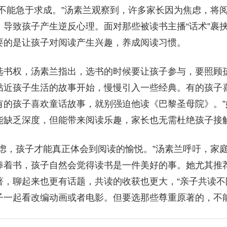
，不能急于求成。”汤素兰观察到，许多家长因为焦虑，将
，导致孩子产生逆反心理。面对那些被读书主播“话术”裹
要的是让孩子对阅读产生兴趣，养成阅读习惯。
选书权，汤素兰指出，选书的时候要让孩子参与，要照顾孩
贴近孩子生活的故事开始，慢慢引入一些经典。有的孩子
有的孩子喜欢童话故事，就别强迫他读《巴黎圣母院》。”
能缺乏深度，但能带来阅读乐趣，家长也无需杜绝孩子接
焦虑，孩子才能真正体会到阅读的愉悦。”汤素兰呼吁，家
捧着书，孩子自然会觉得读书是一件美好的事。她尤其推
著，聊起来也更有话题，共读的收获也更大，“亲子共读不
子一起看改编动画或者电影。但要选那些尊重原著的，不能