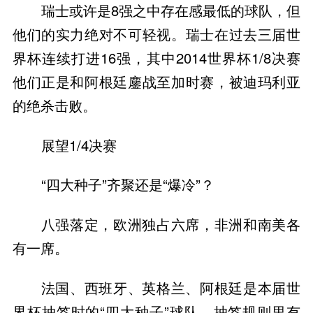
瑞士或许是8强之中存在感最低的球队，但
他们的实力绝对不可轻视。瑞士在过去三届世
界杯连续打进16强，其中2014世界杯1/8决赛
他们正是和阿根廷鏖战至加时赛，被迪玛利亚
的绝杀击败。
展望1/4决赛
“四大种子”齐聚还是“爆冷”？
八强落定，欧洲独占六席，非洲和南美各
有一席。
法国、西班牙、英格兰、阿根廷是本届世
界杯抽签时的“四大种子”球队，抽签规则里有