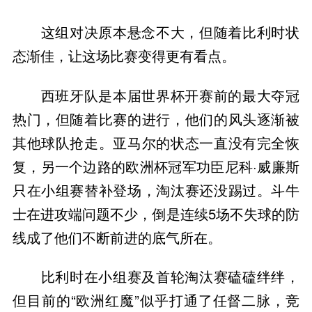
这组对决原本悬念不大，但随着比利时状
态渐佳，让这场比赛变得更有看点。
西班牙队是本届世界杯开赛前的最大夺冠
热门，但随着比赛的进行，他们的风头逐渐被
其他球队抢走。亚马尔的状态一直没有完全恢
复，另一个边路的欧洲杯冠军功臣尼科·威廉斯
只在小组赛替补登场，淘汰赛还没踢过。斗牛
士在进攻端问题不少，倒是连续5场不失球的防
线成了他们不断前进的底气所在。
比利时在小组赛及首轮淘汰赛磕磕绊绊，
但目前的“欧洲红魔”似乎打通了任督二脉，竞