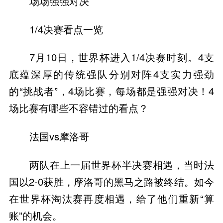
场场强强对决
1/4决赛看点一览
7月10日，世界杯进入1/4决赛时刻。4支
底蕴深厚的传统强队分别对阵4支实力强劲
的“挑战者”，4场比赛，每场都是强强对决！4
场比赛有哪些不容错过的看点？
法国vs摩洛哥
两队在上一届世界杯半决赛相遇，当时法
国以2-0获胜，摩洛哥的黑马之路被终结。如今
在世界杯淘汰赛再度相遇，给了他们重新“算
账”的机会。