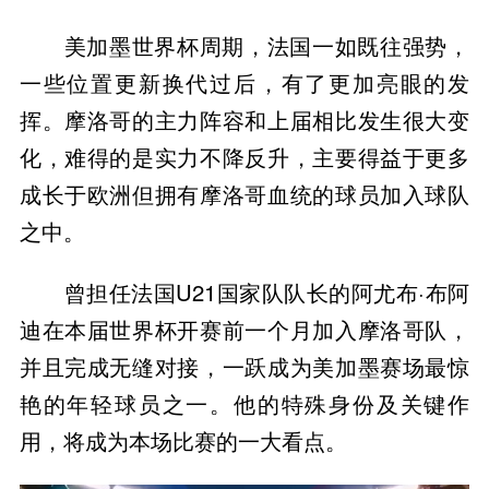
美加墨世界杯周期，法国一如既往强势，
一些位置更新换代过后，有了更加亮眼的发
挥。摩洛哥的主力阵容和上届相比发生很大变
化，难得的是实力不降反升，主要得益于更多
成长于欧洲但拥有摩洛哥血统的球员加入球队
之中。
曾担任法国U21国家队队长的阿尤布·布阿
迪在本届世界杯开赛前一个月加入摩洛哥队，
并且完成无缝对接，一跃成为美加墨赛场最惊
艳的年轻球员之一。他的特殊身份及关键作
用，将成为本场比赛的一大看点。