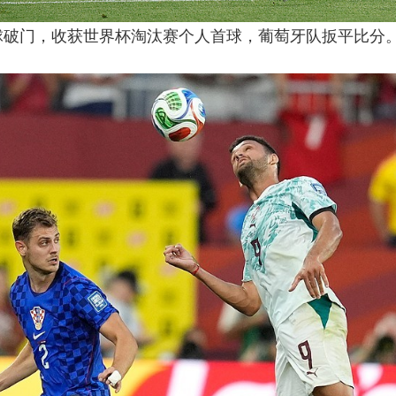
点球破门，收获世界杯淘汰赛个人首球，葡萄牙队扳平比分