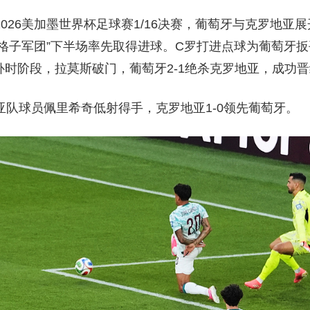
2026美加墨世界杯足球赛1/16决赛，葡萄牙与克罗地亚
“格子军团”下半场率先取得进球。C罗打进点球为葡萄牙
时阶段，拉莫斯破门，葡萄牙2-1绝杀克罗地亚，成功晋
亚队球员佩里希奇低射得手，克罗地亚1-0领先葡萄牙。