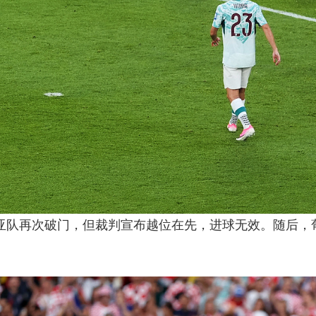
地亚队再次破门，但裁判宣布越位在先，进球无效。随后，
。