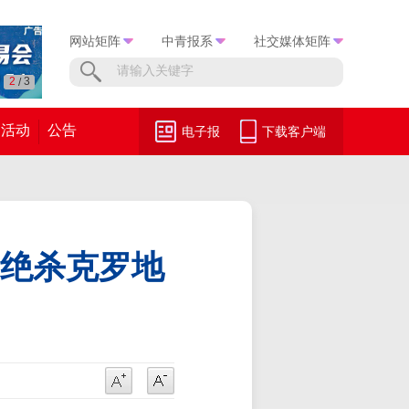
网站矩阵
中青报系
社交媒体矩阵
3
3
/
活动
公告
电子报
下载客户端
1绝杀克罗地