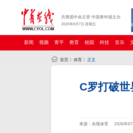
共青团中央主管 中国青年报主办
2026年8月7日 星期五
新闻
视频
青平
教育
校园
科技
音乐
首页
》
体育
》
正文
C罗打破世
来源：央视体育
2026年0