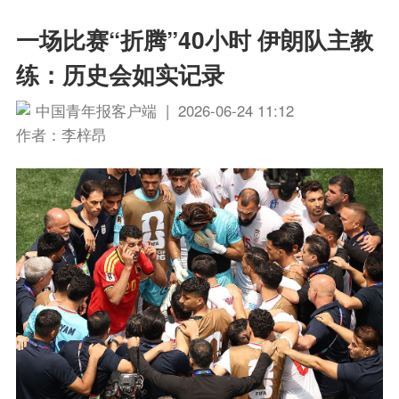
一场比赛“折腾”40小时 伊朗队主教
练：历史会如实记录
中国青年报客户端 | 2026-06-24 11:12
作者：李梓昂