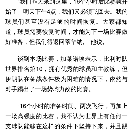
“我们昨天来到这里，16个小时后比赛就开
始了。明天下午4点，我们又必须飞回去。我的
球员们甚至没有足够的时间恢复。大家都知
道，球员需要恢复时间，才能为下一场比赛做
好准备，但我们得返回蒂华纳。”他说。
谈到本场比赛，加莱诺埃表示，比利时队
世界排名第10，拥有优秀的球员和主教练，但
伊朗队在备战条件极为困难的情况下，依然与
对手踢出了一场势均力敌的比赛。
“16个小时的准备时间、两次飞行，再加上
一场高强度的比赛，我不认为世界上有任何一
支球队能够在这样的条件下坚持下来，并且踢