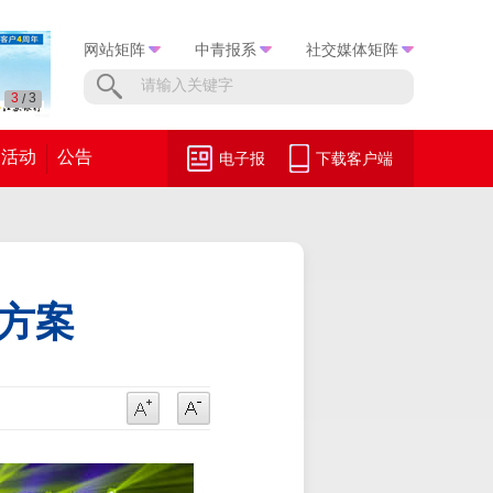
网站矩阵
中青报系
社交媒体矩阵
3
3
/
活动
公告
电子报
下载客户端
赛方案