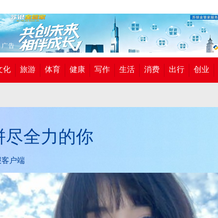
文化
旅游
体育
健康
写作
生活
消费
出行
创业
拼尽全力的你
报客户端