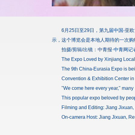
6月25日至29日，第九届中国-
示，这个博览会是本地人期待的一次购
拍摄/剪辑/出镜：中青报·中青网记
The Expo Loved by Xinjiang Local
The 9th China-Eurasia Expo is bein
Convention & Exhibition Center in
"We come here every year," many U
This popular expo beloved by peopl
Filming and Editing: Jiang Jixuan,
On-camera Host: Jiang Jixuan, Rep