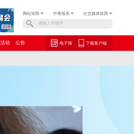
网站矩阵
中青报系
社交媒体矩阵
3
3
/
活动
公告
电子报
下载客户端