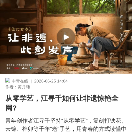
中青在线 | 2026-06-25 14:04
作者：黄丹玮
从零学艺，江寻千如何让非遗惊艳全
网?
青年创作者江寻千坚持“从零学艺”，复刻打铁花、
云锦、榫卯等千年“老”手艺，用青春的方式读懂中